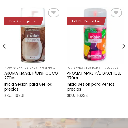
15% Dto Pago Efvo
15% Dto Pago Efvo
Añadir
Añadir
a la
a la
lista de
lista de
deseos
deseos
DESODORANTES PARA DISPENSER
DESODORANTES PARA DISPENSER
AROMAT.MAKE P/DISP.COCO
AROMAT.MAKE P/DISP.CHICLE
270ML
270ML
Inicia Sesion para ver los
Inicia Sesion para ver los
precios
precios
SKU: 16261
SKU: 16234