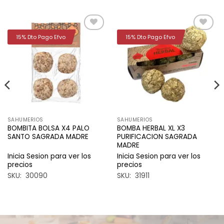
15% Dto Pago Efvo
15% Dto Pago Efvo
Añadir
Añadir
a la
a la
lista de
lista de
deseos
deseos
SAHUMERIOS
SAHUMERIOS
BOMBITA BOLSA X4 PALO
BOMBA HERBAL XL X3
SANTO SAGRADA MADRE
PURIFICACION SAGRADA
MADRE
Inicia Sesion para ver los
Inicia Sesion para ver los
precios
precios
SKU: 30090
SKU: 31911