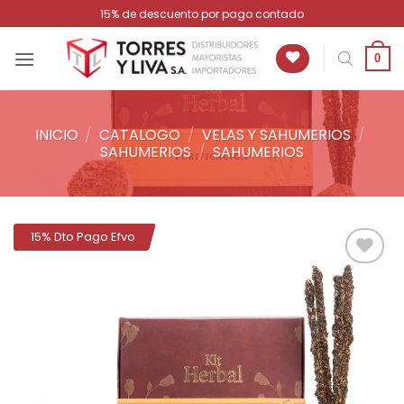
Saltar
15% de descuento por pago contado
al
contenido
0
INICIO
/
CATALOGO
/
VELAS Y SAHUMERIOS
/
SAHUMERIOS
/
SAHUMERIOS
15% Dto Pago Efvo
Añadir
a la
lista de
deseos