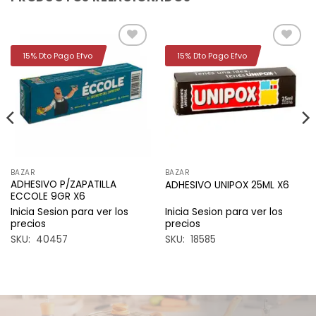
15% Dto Pago Efvo
15% Dto Pago Efvo
Añadir
Añadir
a la
a la
lista de
lista de
deseos
deseos
BAZAR
BAZAR
ADHESIVO P/ZAPATILLA
ADHESIVO UNIPOX 25ML X6
ECCOLE 9GR X6
Inicia Sesion para ver los
Inicia Sesion para ver los
precios
precios
SKU: 40457
SKU: 18585