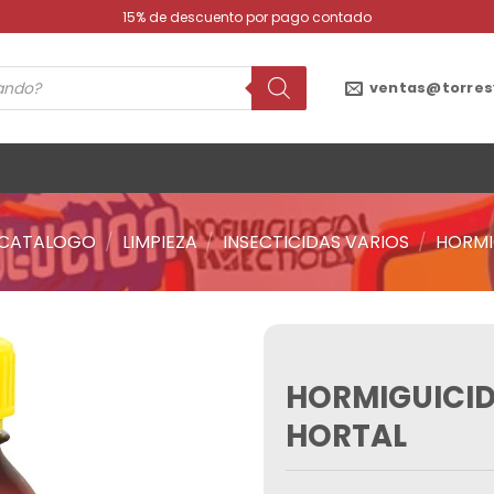
15% de descuento por pago contado
ventas@torres
CATALOGO
/
LIMPIEZA
/
INSECTICIDAS VARIOS
/
HORMI
HORMIGUICID
Añadir
a la
HORTAL
lista de
deseos