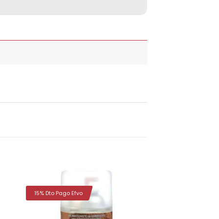
15% Dto Pago Efvo
dir
Añadir
la
a la
a de
lista de
eos
deseos