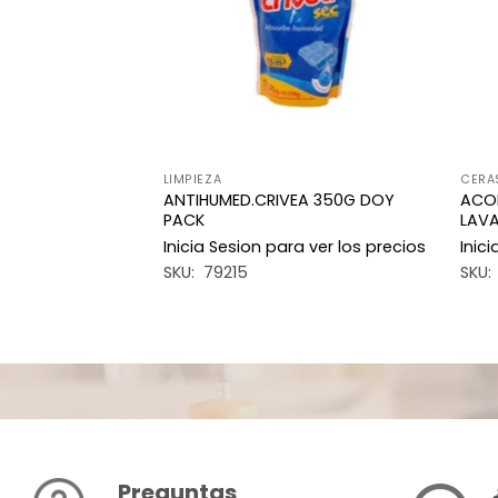
A DISPENSER
LIMPIEZA
CERA
ANTIHUMED.CRIVEA 350G DOY
ACO
ISP.RED 270ML
PACK
LAVA
a ver los precios
Inicia Sesion para ver los precios
Inic
SKU: 79215
SKU:
Preguntas