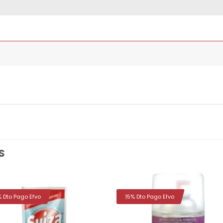
S
% Dto Pago Efvo
15% Dto Pago Efvo
Añadir
Aña
a la
a 
lista de
list
deseos
des