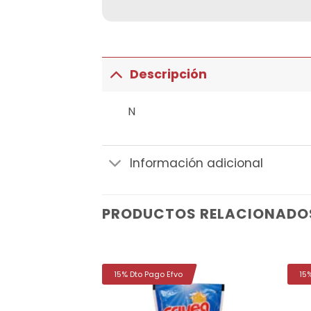
Descripción
N
Información adicional
PRODUCTOS RELACIONADO
15% Dto Pago Efvo
15
Añadir
Añadir
a la
a la
lista de
lista de
deseos
deseos