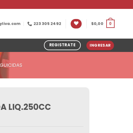
yliva.com
223 305 2492
$
0,00
0
REGISTRATE
INGRESAR
GUICIDAS
A LIQ.250CC