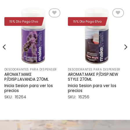
15% Dto Pago Efvo
15% Dto Pago Efvo
Añadir
Añadir
a la
a la
lista de
lista de
deseos
deseos
DESODORANTES PARA DISPENSER
DESODORANTES PARA DISPENSER
AROMAT.MAKE
AROMAT.MAKE P/DISP.NEW
P/DISP.LAVANDA 270ML
STYLE 270ML
Inicia Sesion para ver los
Inicia Sesion para ver los
precios
precios
SKU: 16264
SKU: 16256