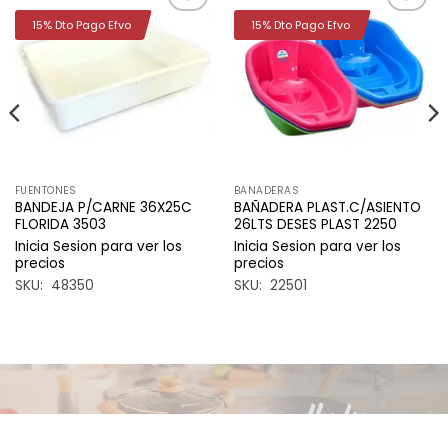
15% Dto Pago Efvo
15% Dto Pago Efvo
Añadir
Añadir
a la
a la
lista de
lista de
deseos
deseos
FUENTONES
BANADERAS
BANDEJA P/CARNE 36X25C
BAÑADERA PLAST.C/ASIENTO
FLORIDA 3503
26LTS DESES PLAST 2250
Inicia Sesion para ver los
Inicia Sesion para ver los
precios
precios
SKU: 48350
SKU: 22501