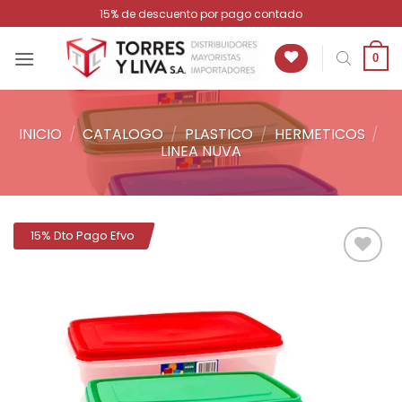
Saltar
15% de descuento por pago contado
al
contenido
0
INICIO
/
CATALOGO
/
PLASTICO
/
HERMETICOS
/
LINEA NUVA
15% Dto Pago Efvo
Añadir
a la
lista de
deseos