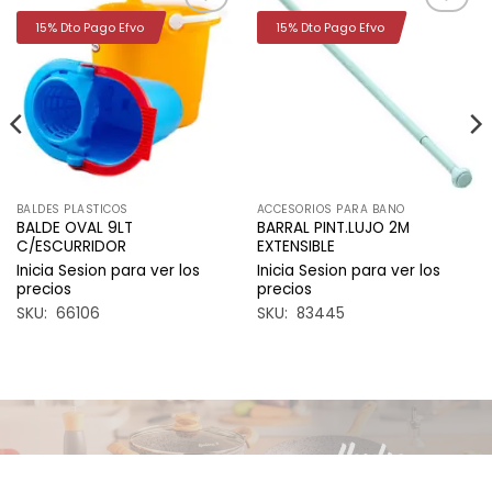
15% Dto Pago Efvo
15% Dto Pago Efvo
Añadir
Añadir
a la
a la
lista de
lista de
deseos
deseos
BALDES PLASTICOS
ACCESORIOS PARA BANO
BALDE OVAL 9LT
BARRAL PINT.LUJO 2M
C/ESCURRIDOR
EXTENSIBLE
Inicia Sesion para ver los
Inicia Sesion para ver los
precios
precios
SKU: 66106
SKU: 83445