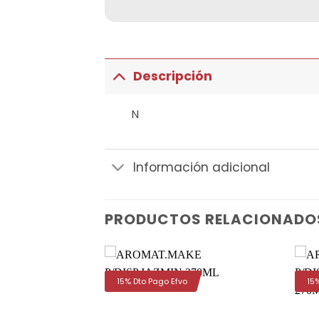
Descripción
N
Información adicional
PRODUCTOS RELACIONADO
15% Dto Pago Efvo
15
Añadir
Añadir
a la
a la
lista de
lista de
deseos
deseos