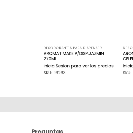
A DISPENSER
DESODORANTES PARA DISPENSER
DESO
ISP.FRUTILLA
AROMAT.MAKE P/DISP.JAZMIN
AROM
270ML
CELE
a ver los precios
Inicia Sesion para ver los precios
Inic
SKU: 16263
SKU:
Preguntas