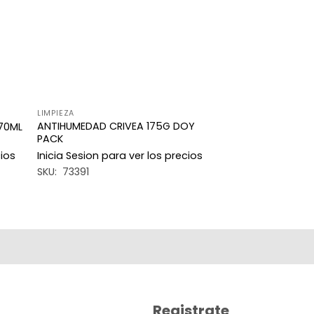
LIMPIEZA
ANTIHUMEDAD CRIVEA 175G DOY
70ML
PACK
cios
Inicia Sesion para ver los precios
SKU: 73391
Registrate