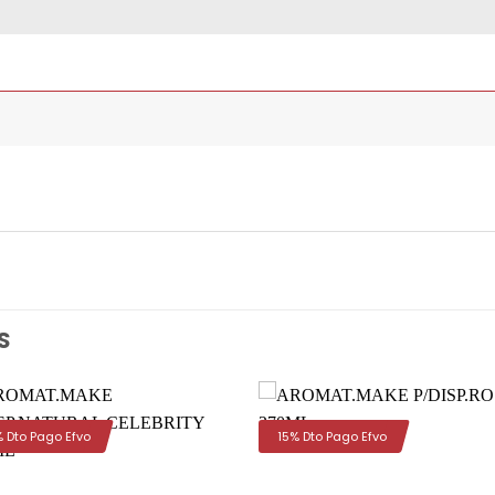
S
% Dto Pago Efvo
15% Dto Pago Efvo
Añadir
Aña
a la
a 
lista de
list
deseos
des