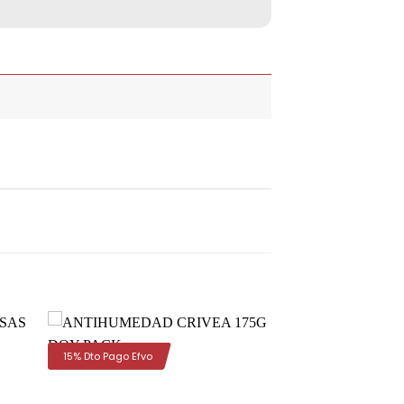
15% Dto Pago Efvo
dir
Añadir
la
a la
a de
lista de
eos
deseos