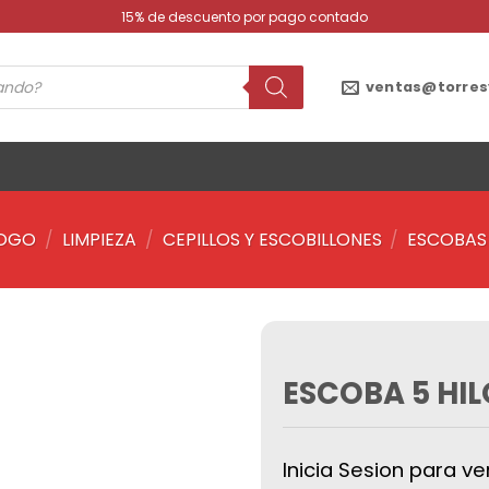
15% de descuento por pago contado
ventas@torres
OGO
/
LIMPIEZA
/
CEPILLOS Y ESCOBILLONES
/
ESCOBAS 
ESCOBA 5 HI
Añadir
a la
lista de
deseos
Inicia Sesion para ve