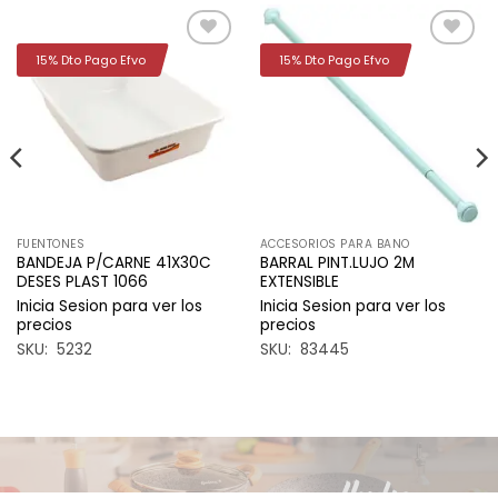
15% Dto Pago Efvo
15% Dto Pago Efvo
Añadir
Añadir
a la
a la
lista de
lista de
deseos
deseos
FUENTONES
ACCESORIOS PARA BANO
BANDEJA P/CARNE 41X30C
BARRAL PINT.LUJO 2M
DESES PLAST 1066
EXTENSIBLE
Inicia Sesion para ver los
Inicia Sesion para ver los
precios
precios
SKU: 5232
SKU: 83445