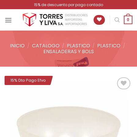
Saltar
15% de descuento por pago contado
al
contenido
0
INICIO
/
CATALOGO
/
PLASTICO
/
PLASTICO
/
ENSALADERAS Y BOLS
15% Dto Pago Efvo
Añadir
a la
lista de
deseos