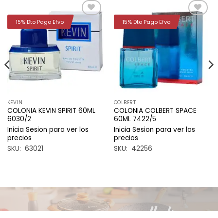
15% Dto Pago Efvo
15% Dto Pago Efvo
Añadir
Añadir
a la
a la
lista de
lista de
deseos
deseos
KEVIN
COLBERT
COLONIA KEVIN SPIRIT 60ML
COLONIA COLBERT SPACE
6030/2
60ML 7422/5
Inicia Sesion para ver los
Inicia Sesion para ver los
precios
precios
SKU: 63021
SKU: 42256