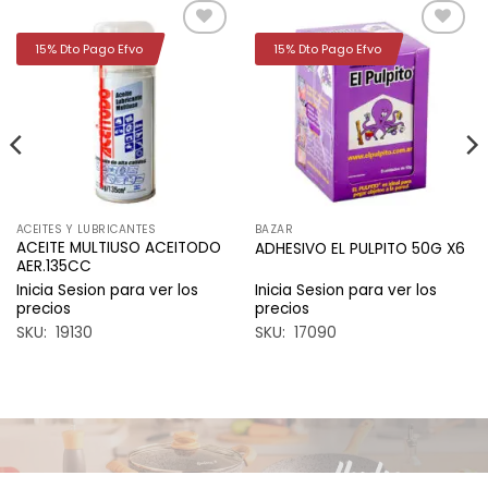
15% Dto Pago Efvo
15% Dto Pago Efvo
Añadir
Añadir
a la
a la
lista de
lista de
deseos
deseos
ACEITES Y LUBRICANTES
BAZAR
ACEITE MULTIUSO ACEITODO
ADHESIVO EL PULPITO 50G X6
AER.135CC
Inicia Sesion para ver los
Inicia Sesion para ver los
precios
precios
SKU: 19130
SKU: 17090