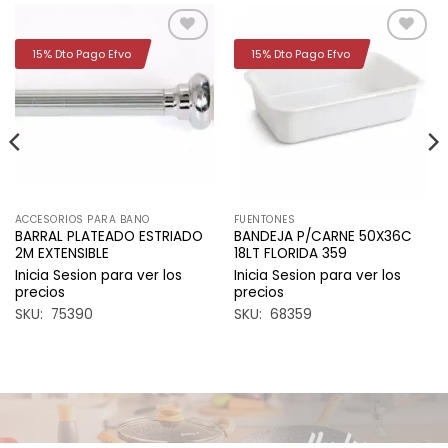
15% Dto Pago Efvo
15% Dto Pago Efvo
Añadir
Añadir
a la
a la
lista de
lista de
deseos
deseos
ACCESORIOS PARA BANO
FUENTONES
BARRAL PLATEADO ESTRIADO
BANDEJA P/CARNE 50X36C
2M EXTENSIBLE
18LT FLORIDA 359
Inicia Sesion para ver los
Inicia Sesion para ver los
precios
precios
SKU: 75390
SKU: 68359