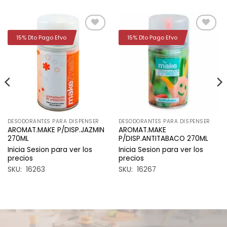
15% Dto Pago Efvo
15% Dto Pago Efvo
Añadir
Añadir
a la
a la
lista de
lista de
deseos
deseos
DESODORANTES PARA DISPENSER
DESODORANTES PARA DISPENSER
AROMAT.MAKE P/DISP.JAZMIN
AROMAT.MAKE
270ML
P/DISP.ANTITABACO 270ML
Inicia Sesion para ver los
Inicia Sesion para ver los
precios
precios
SKU: 16263
SKU: 16267