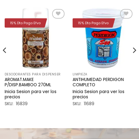
15% Dto Pago Efvo
15% Dto Pago Efvo
Añadir
Añadir
a la
a la
lista de
lista de
deseos
deseos
DESODORANTES PARA DISPENSER
LIMPIEZA
AROMAT.MAKE
ANTIHUMEDAD PERDIGON
P/DISP.BAMBOO 270ML
COMPLETO
Inicia Sesion para ver los
Inicia Sesion para ver los
precios
precios
SKU: 16839
SKU: 11689