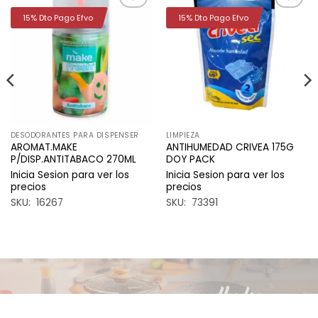
15% Dto Pago Efvo
15% Dto Pago Efvo
Añadir
Añadir
a la
a la
lista de
lista de
deseos
deseos
DESODORANTES PARA DISPENSER
LIMPIEZA
AROMAT.MAKE
ANTIHUMEDAD CRIVEA 175G
P/DISP.ANTITABACO 270ML
DOY PACK
Inicia Sesion para ver los
Inicia Sesion para ver los
precios
precios
SKU: 16267
SKU: 73391