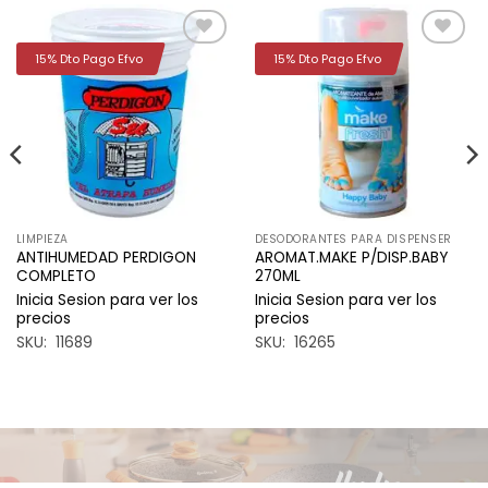
15% Dto Pago Efvo
15% Dto Pago Efvo
Añadir
Añadir
a la
a la
lista de
lista de
deseos
deseos
LIMPIEZA
DESODORANTES PARA DISPENSER
ANTIHUMEDAD PERDIGON
AROMAT.MAKE P/DISP.BABY
COMPLETO
270ML
Inicia Sesion para ver los
Inicia Sesion para ver los
precios
precios
SKU: 11689
SKU: 16265