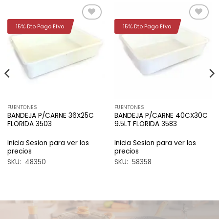
15% Dto Pago Efvo
15% Dto Pago Efvo
Añadir
Añadir
a la
a la
lista de
lista de
deseos
deseos
FUENTONES
FUENTONES
BANDEJA P/CARNE 36X25C
BANDEJA P/CARNE 40CX30C
FLORIDA 3503
9.5LT FLORIDA 3583
Inicia Sesion para ver los
Inicia Sesion para ver los
precios
precios
SKU: 48350
SKU: 58358