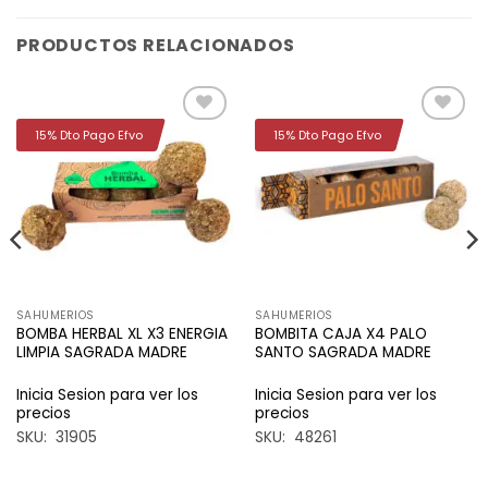
PRODUCTOS RELACIONADOS
15% Dto Pago Efvo
15% Dto Pago Efvo
Añadir
Añadir
a la
a la
lista de
lista de
deseos
deseos
SAHUMERIOS
SAHUMERIOS
BOMBA HERBAL XL X3 ENERGIA
BOMBITA CAJA X4 PALO
LIMPIA SAGRADA MADRE
SANTO SAGRADA MADRE
Inicia Sesion para ver los
Inicia Sesion para ver los
precios
precios
SKU: 31905
SKU: 48261