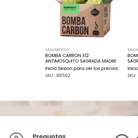
SAHUMERIOS
SAHU
X4 DEFUMACION
BOMBA CARBON X12
BOMB
ADA MADRE
ANTIMOSQUITO SAGRADA MADRE
SAG
a ver los precios
Inicia Sesion para ver los precios
Inic
SKU: 88562
SKU:
Preguntas