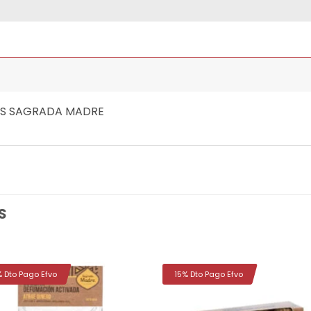
OS SAGRADA MADRE
S
% Dto Pago Efvo
15% Dto Pago Efvo
Añadir
Aña
a la
a 
lista de
list
deseos
des