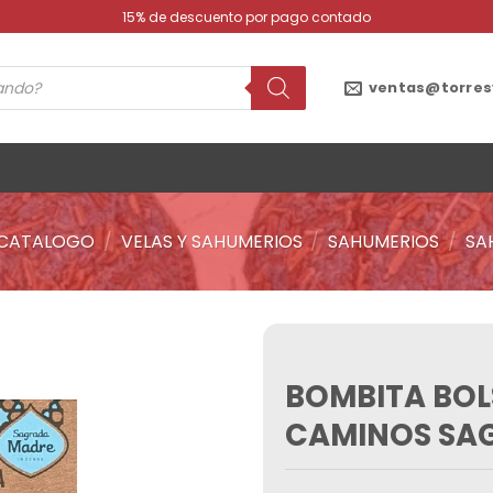
15% de descuento por pago contado
ventas@torres
CATALOGO
/
VELAS Y SAHUMERIOS
/
SAHUMERIOS
/
SA
BOMBITA BOL
Añadir
a la
CAMINOS SA
lista de
deseos