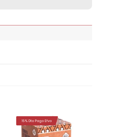
15% Dto Pago Efvo
dir
Añadir
la
a la
a de
lista de
eos
deseos