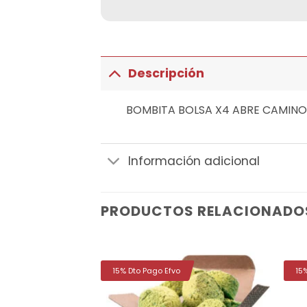
Descripción
BOMBITA BOLSA X4 ABRE CAMIN
Información adicional
PRODUCTOS RELACIONADO
15% Dto Pago Efvo
15
Añadir
Añadir
a la
a la
lista de
lista de
deseos
deseos