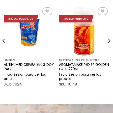
15% Dto Pago Efvo
15% Dto Pago Efvo
Añadir
Añadir
a la
a la
lista de
lista de
deseos
deseos
LIMPIEZA
DESODORANTES DE AMBIENTE
ANTIHUMED.CRIVEA 350G DOY
AROMAT.MAKE P/DISP.GOLDEN
PACK
COIN 270ML
Inicia Sesion para ver los
Inicia Sesion para ver los
precios
precios
SKU: 79215
SKU: 16148