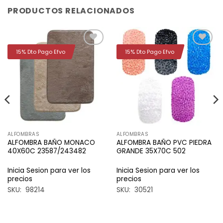
PRODUCTOS RELACIONADOS
15% Dto Pago Efvo
15% Dto Pago Efvo
Añadir
Añadir
a la
a la
lista de
lista de
deseos
deseos
ALFOMBRAS
ALFOMBRAS
ALFOMBRA BAÑO MONACO
ALFOMBRA BAÑO PVC PIEDRA
40X60C 23587/243482
GRANDE 35X70C 502
Inicia Sesion para ver los
Inicia Sesion para ver los
precios
precios
SKU: 98214
SKU: 30521