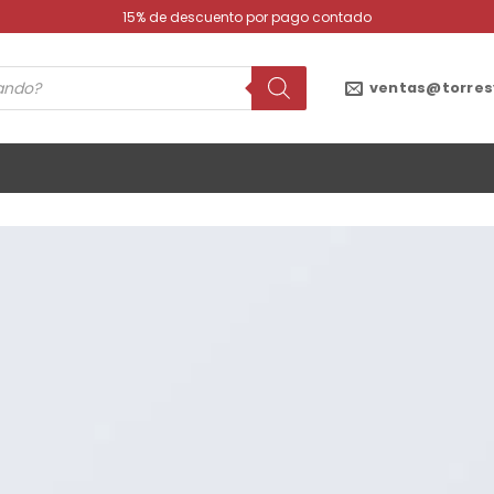
15% de descuento por pago contado
ventas@torres