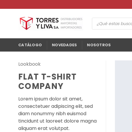
Saltar
al
contenido
Búsqueda
de
productos
CATÁLOGO
NOVEDADES
NOSOTROS
Lookbook
FLAT T-SHIRT
COMPANY
Lorem ipsum dolor sit amet,
consectetuer adipiscing elit, sed
diam nonummy nibh euismod
tincidunt ut laoreet dolore magna
aliquam erat volutpat.