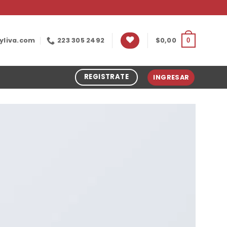
yliva.com
223 305 2492
$
0,00
0
REGISTRATE
INGRESAR