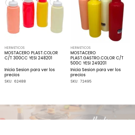
a la
a la
lista de
lista de
deseos
deseos
HERMETICOS
HERMETICOS
MOSTACERO PLAST.COLOR
MOSTACERO
C/T 300CC YESI 248201
PLAST.GASTRO.COLOR C/T
500C YESI 249201
Inicia Sesion para ver los
Inicia Sesion para ver los
precios
precios
SKU: 62488
SKU: 72495