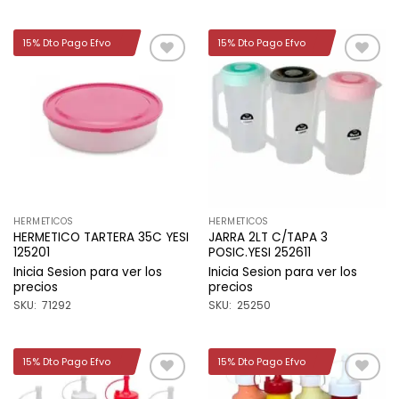
15% Dto Pago Efvo
15% Dto Pago Efvo
Añadir
Añadir
a la
a la
lista de
lista de
deseos
deseos
HERMETICOS
HERMETICOS
HERMETICO TARTERA 35C YESI
JARRA 2LT C/TAPA 3
125201
POSIC.YESI 252611
Inicia Sesion para ver los
Inicia Sesion para ver los
precios
precios
SKU: 71292
SKU: 25250
15% Dto Pago Efvo
15% Dto Pago Efvo
Añadir
Añadir