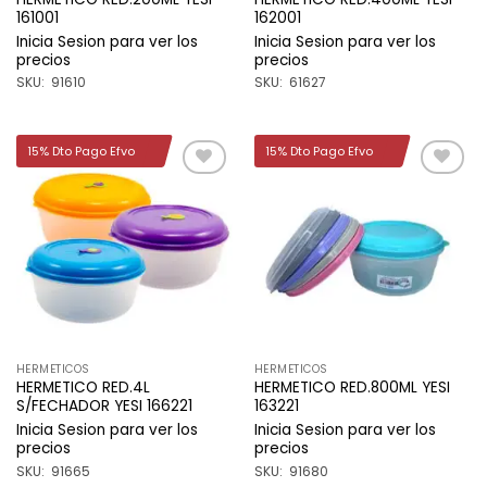
161001
162001
Inicia Sesion para ver los
Inicia Sesion para ver los
precios
precios
SKU: 91610
SKU: 61627
15% Dto Pago Efvo
15% Dto Pago Efvo
Añadir
Añadir
a la
a la
lista de
lista de
deseos
deseos
HERMETICOS
HERMETICOS
HERMETICO RED.4L
HERMETICO RED.800ML YESI
S/FECHADOR YESI 166221
163221
Inicia Sesion para ver los
Inicia Sesion para ver los
precios
precios
SKU: 91665
SKU: 91680