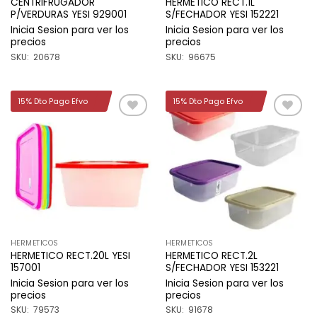
CENTRIFRUGADOR
HERMETICO RECT.1L
P/VERDURAS YESI 929001
S/FECHADOR YESI 152221
Inicia Sesion para ver los
Inicia Sesion para ver los
precios
precios
SKU: 20678
SKU: 96675
15% Dto Pago Efvo
15% Dto Pago Efvo
Añadir
Añadir
a la
a la
lista de
lista de
deseos
deseos
HERMETICOS
HERMETICOS
HERMETICO RECT.20L YESI
HERMETICO RECT.2L
157001
S/FECHADOR YESI 153221
Inicia Sesion para ver los
Inicia Sesion para ver los
precios
precios
SKU: 79573
SKU: 91678