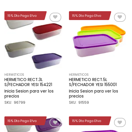
15% Dto Pago Efvo
15% Dto Pago Efvo
Añadir
Añadir
a la
a la
lista de
lista de
deseos
deseos
HERMETICOS
HERMETICOS
HERMETICO RECT.3L
HERMETICO RECT.5L
S/FECHADOR YESI 154221
S/FECHADOR YESI 155001
Inicia Sesion para ver los
Inicia Sesion para ver los
precios
precios
SKU: 96799
SKU: 91559
15% Dto Pago Efvo
15% Dto Pago Efvo
Añadir
Añadir