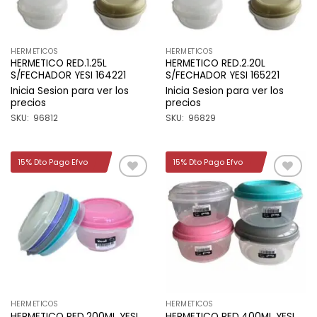
HERMETICOS
HERMETICOS
HERMETICO RED.1.25L
HERMETICO RED.2.20L
S/FECHADOR YESI 164221
S/FECHADOR YESI 165221
Inicia Sesion para ver los
Inicia Sesion para ver los
precios
precios
SKU: 96812
SKU: 96829
15% Dto Pago Efvo
15% Dto Pago Efvo
Añadir
Añadir
a la
a la
lista de
lista de
deseos
deseos
HERMETICOS
HERMETICOS
HERMETICO RED.200ML YESI
HERMETICO RED.400ML YESI