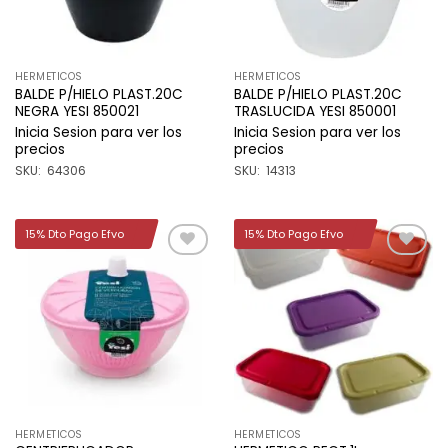
HERMETICOS
HERMETICOS
BALDE P/HIELO PLAST.20C
BALDE P/HIELO PLAST.20C
NEGRA YESI 850021
TRASLUCIDA YESI 850001
Inicia Sesion para ver los
Inicia Sesion para ver los
precios
precios
SKU: 64306
SKU: 14313
15% Dto Pago Efvo
15% Dto Pago Efvo
Añadir
Añadir
a la
a la
lista de
lista de
deseos
deseos
HERMETICOS
HERMETICOS