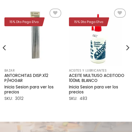
15% Dto Pago Efvo
15% Dto Pago Efvo
Añadir
Añadir
a la
a la
lista de
lista de
deseos
deseos
BAZAR
ACEITES Y LUBRICANTES
ANTORCHITAS DISP.X12
ACEITE MULTIUSO ACEITODO
P/HOGAR
100ML BLANCO
Inicia Sesion para ver los
Inicia Sesion para ver los
precios
precios
SKU: 3012
SKU: 483