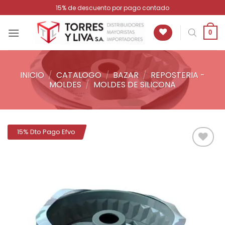
Saltar
15% de descuento por pago contado
al
contenido
0
INICIO
/
CATALOGO
/
BAZAR
/
REPOSTERIA -
MOLDES
/
MOLDES DE SILICONA
15% Dto Pago Efvo
Añadir
a la
lista de
deseos